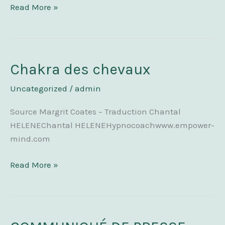
Read More »
Chakra des chevaux
Chakra
des
Uncategorized
/
admin
chevaux
Source Margrit Coates – Traduction Chantal
HELENEChantal HELENEHypnocoachwww.empower-
mind.com
Read More »
COMMUNIQUÉ