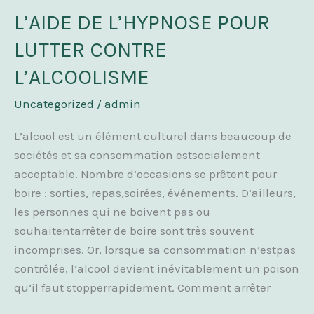
L’AIDE DE L’HYPNOSE POUR
L’AIDE
DE
LUTTER CONTRE
L’HYPNOSE
L’ALCOOLISME
POUR
LUTTER
Uncategorized
/
admin
CONTRE
L’ALCOOLISME
L’alcool est un élément culturel dans beaucoup de
sociétés et sa consommation estsocialement
acceptable. Nombre d’occasions se prêtent pour
boire : sorties, repas,soirées, événements. D’ailleurs,
les personnes qui ne boivent pas ou
souhaitentarrêter de boire sont très souvent
incomprises. Or, lorsque sa consommation n’estpas
contrôlée, l’alcool devient inévitablement un poison
qu’il faut stopperrapidement. Comment arrêter