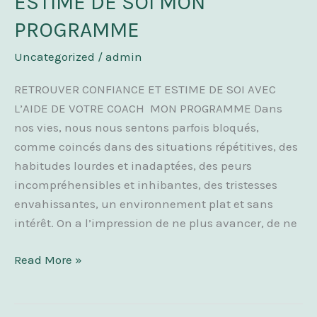
ESTIME DE SOI MON
ET
PROGRAMME
ESTIME
DE
Uncategorized
/
admin
SOI
MON
RETROUVER CONFIANCE ET ESTIME DE SOI AVEC
PROGRAMME
L’AIDE DE VOTRE COACH MON PROGRAMME Dans
nos vies, nous nous sentons parfois bloqués,
comme coincés dans des situations répétitives, des
habitudes lourdes et inadaptées, des peurs
incompréhensibles et inhibantes, des tristesses
envahissantes, un environnement plat et sans
intérêt. On a l’impression de ne plus avancer, de ne
Read More »