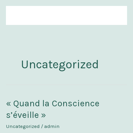
Skip
to
content
Uncategorized
« Quand la Conscience
« Quand
la
s’éveille »
Conscience
s’éveille »
Uncategorized
/
admin